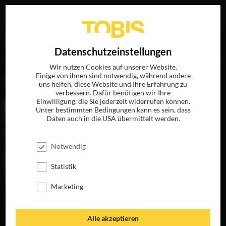
Ihre Suche nach
„Marcia Hinds“
ergab folgende Treffer
EN
Datenschutzeinstellungen
Wir nutzen Cookies auf unserer Website.
Einige von ihnen sind notwendig, während andere
FILME
uns helfen, diese Website und Ihre Erfahrung zu
verbessern. Dafür benötigen wir Ihre
Einwilligung, die Sie jederzeit widerrufen können.
Unter bestimmten Bedingungen kann es sein, dass
Daten auch in die USA übermittelt werden.
Notwendig
Statistik
Marketing
BAD MOMS 2
BAD MOMS
JETZT AUF BLU-
JETZT AUF BLU-
RAY, DVD &
RAY, DVD &
Alle akzeptieren
DIGITAL
DIGITAL