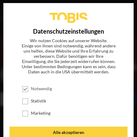
EN
Datenschutzeinstellungen
Wir nutzen Cookies auf unserer Website.
Einige von ihnen sind notwendig, während andere
uns helfen, diese Website und Ihre Erfahrung zu
verbessern. Dafür benötigen wir Ihre
Einwilligung, die Sie jederzeit widerrufen können.
Unter bestimmten Bedingungen kann es sein, dass
Daten auch in die USA übermittelt werden.
BAD MOMS 2
JETZT AUF BLU-RAY, DVD & DIGITAL
Notwendig
BESTELLEN
SEHEN
TEILEN
Statistik
Marketing
VIDEOS
Alle akzeptieren