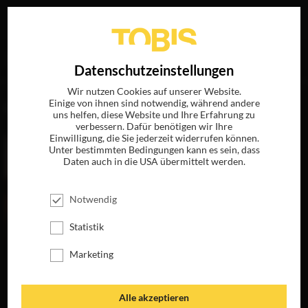
Ihre Suche nach
„Mark Gill“
ergab folgende Treffer
EN
Datenschutzeinstellungen
Wir nutzen Cookies auf unserer Website.
Einige von ihnen sind notwendig, während andere
FILME
uns helfen, diese Website und Ihre Erfahrung zu
verbessern. Dafür benötigen wir Ihre
Einwilligung, die Sie jederzeit widerrufen können.
Unter bestimmten Bedingungen kann es sein, dass
Daten auch in die USA übermittelt werden.
Notwendig
Statistik
Marketing
HORIZON
LIEBER VERLIEBT
JETZT AUF 4K-
JETZT AUF BLU-
UHD, BLU-RAY,
RAY, DVD &
Alle akzeptieren
DVD & DIGITAL
DIGITAL