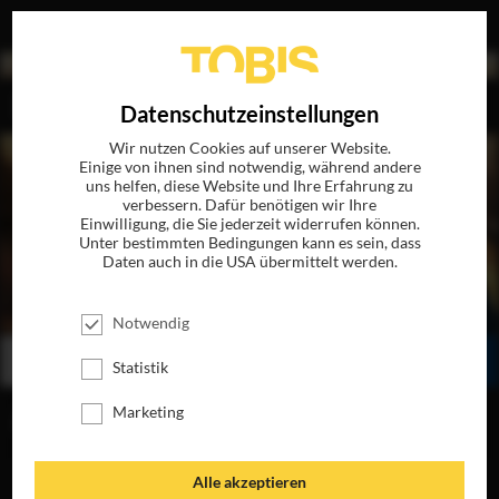
EN
Datenschutzeinstellungen
Wir nutzen Cookies auf unserer Website.
Einige von ihnen sind notwendig, während andere
uns helfen, diese Website und Ihre Erfahrung zu
verbessern. Dafür benötigen wir Ihre
Einwilligung, die Sie jederzeit widerrufen können.
Unter bestimmten Bedingungen kann es sein, dass
Daten auch in die USA übermittelt werden.
HORIZON
JETZT AUF 4K-UHD, BLU-RAY, DVD & DIGITAL
Notwendig
BESTELLEN
SEHEN
TEILEN
Statistik
Marketing
JETZT FÜR ZUHAUSE
Alle akzeptieren