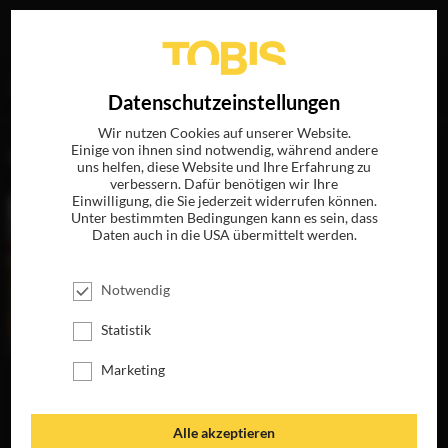
Ihre Suche nach
„Oona Laurence“
ergab folgende Treffer
EN
Datenschutzeinstellungen
Wir nutzen Cookies auf unserer Website.
Einige von ihnen sind notwendig, während andere
FILME
uns helfen, diese Website und Ihre Erfahrung zu
verbessern. Dafür benötigen wir Ihre
Einwilligung, die Sie jederzeit widerrufen können.
Unter bestimmten Bedingungen kann es sein, dass
Daten auch in die USA übermittelt werden.
Notwendig
Statistik
Marketing
BAD MOMS 2
BAD MOMS
SOUTHPAW
JETZT AUF BLU-
JETZT AUF BLU-
JETZT AUF BLU-
RAY, DVD &
RAY, DVD &
RAY, DVD &
Alle akzeptieren
DIGITAL
DIGITAL
DIGITAL