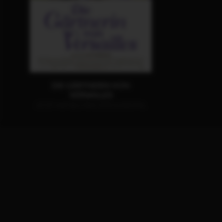
DIE GÄRTNERIN VON
VERSAILLES
JETZT AUF BLU-RAY, DVD & DIGITAL