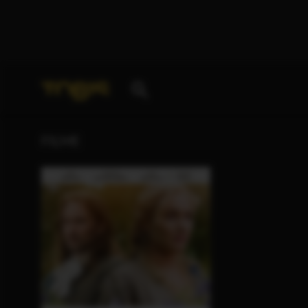
Ihre Suche nach
„Paula Paul“
ergab folgende Treffe
FILME