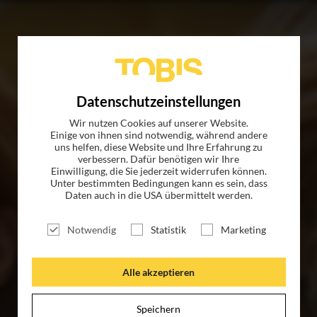
TITEL
NEWS
MAGAZIN
LOGIN
UNTE
Datenschutzeinstellungen
Wir nutzen Cookies auf unserer Website.
Einige von ihnen sind notwendig, während andere
uns helfen, diese Website und Ihre Erfahrung zu
verbessern. Dafür benötigen wir Ihre
Einwilligung, die Sie jederzeit widerrufen können.
Unter bestimmten Bedingungen kann es sein, dass
Daten auch in die USA übermittelt werden.
Notwendig
Statistik
Marketing
Alle akzeptieren
Speichern