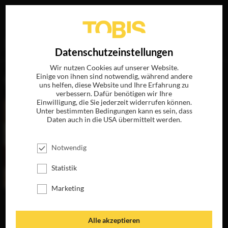
Ihre Suche nach
„Shakira“
ergab folgende Treffer
EN
Datenschutzeinstellungen
Wir nutzen Cookies auf unserer Website.
Einige von ihnen sind notwendig, während andere
FILME
uns helfen, diese Website und Ihre Erfahrung zu
verbessern. Dafür benötigen wir Ihre
Einwilligung, die Sie jederzeit widerrufen können.
Unter bestimmten Bedingungen kann es sein, dass
Daten auch in die USA übermittelt werden.
Notwendig
Statistik
Marketing
DIE LIEBE IN DEN
ZEITEN DER
CHOLERA
Alle akzeptieren
JETZT AUF BLU-