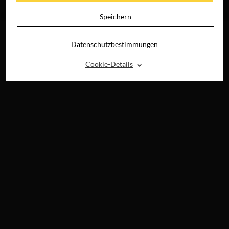
RAY, DVD &
DIGITAL
Speichern
Datenschutzbestimmungen
⌃
Cookie-Details