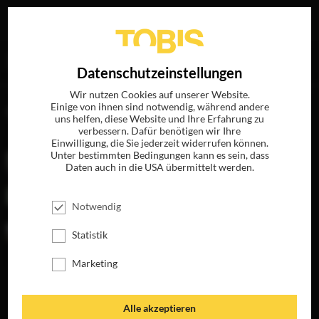
Ihre Suche nach
„Steve Golin“
ergab folgende Treffer
EN
Datenschutzeinstellungen
Wir nutzen Cookies auf unserer Website.
Einige von ihnen sind notwendig, während andere
FILME
uns helfen, diese Website und Ihre Erfahrung zu
verbessern. Dafür benötigen wir Ihre
Einwilligung, die Sie jederzeit widerrufen können.
Unter bestimmten Bedingungen kann es sein, dass
Daten auch in die USA übermittelt werden.
Notwendig
Statistik
Marketing
BABEL
JETZT AUF BLU-
RAY, DVD &
Alle akzeptieren
DIGITAL