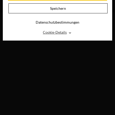
JETZT AUF BLU-
RAY, DVD &
Speichern
DIGITAL
Datenschutzbestimmungen
⌃
Cookie-Details