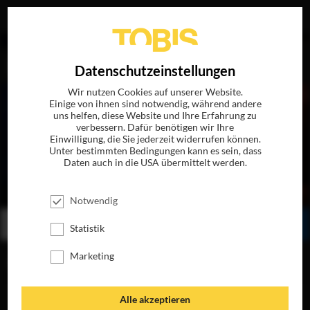
EN
Datenschutzeinstellungen
Wir nutzen Cookies auf unserer Website.
Einige von ihnen sind notwendig, während andere
uns helfen, diese Website und Ihre Erfahrung zu
verbessern. Dafür benötigen wir Ihre
Einwilligung, die Sie jederzeit widerrufen können.
Unter bestimmten Bedingungen kann es sein, dass
Daten auch in die USA übermittelt werden.
CATCH THE KILLER
JETZT AUF BLU-RAY, DVD & DIGITAL
Notwendig
BESTELLEN
SEHEN
TEILEN
Statistik
Marketing
JETZT FÜR ZUHAUSE
Alle akzeptieren