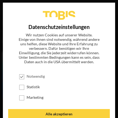
Ihre Suche nach
„Uwe Rohde“
ergab folgende Treffer
EN
Datenschutzeinstellungen
Wir nutzen Cookies auf unserer Website.
Einige von ihnen sind notwendig, während andere
FILME
uns helfen, diese Website und Ihre Erfahrung zu
verbessern. Dafür benötigen wir Ihre
Einwilligung, die Sie jederzeit widerrufen können.
Unter bestimmten Bedingungen kann es sein, dass
Daten auch in die USA übermittelt werden.
Notwendig
Statistik
Marketing
SAMBA IN
METTMANN
JETZT AUF DVD &
Alle akzeptieren
DIGITAL