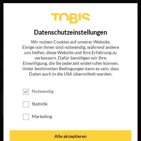
Ihre Suche nach
„Zygi Kamasa“
ergab folgende Treffer
EN
Datenschutzeinstellungen
Wir nutzen Cookies auf unserer Website.
Einige von ihnen sind notwendig, während andere
FILME
uns helfen, diese Website und Ihre Erfahrung zu
verbessern. Dafür benötigen wir Ihre
Einwilligung, die Sie jederzeit widerrufen können.
Unter bestimmten Bedingungen kann es sein, dass
Daten auch in die USA übermittelt werden.
Notwendig
Statistik
Marketing
DIE GÄRTNERIN
VON VERSAILLES
JETZT AUF BLU-
Alle akzeptieren
RAY, DVD &