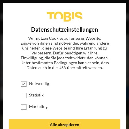
EN
Datenschutzeinstellungen
Wir nutzen Cookies auf unserer Website.
Einige von ihnen sind notwendig, während andere
uns helfen, diese Website und Ihre Erfahrung zu
verbessern. Dafür benötigen wir Ihre
Einwilligung, die Sie jederzeit widerrufen können.
Unter bestimmten Bedingungen kann es sein, dass
Daten auch in die USA übermittelt werden.
AWAY WE GO
JETZT AUF BLU-RAY, DVD & DIGITAL
Notwendig
BESTELLEN
SEHEN
TEILEN
Statistik
Marketing
INHALT
Alle akzeptieren