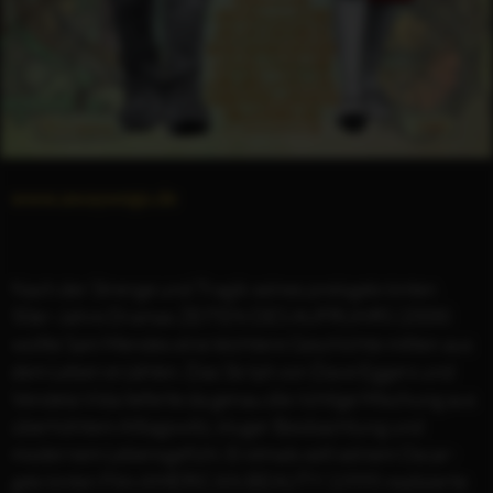
www.awaywego.de
Nach der Strenge und Tragik seines preisgekrönten
50er-Jahre Dramas ZEITEN DES AUFRUHRS (2008)
wollte Sam Mendes eine leichtere Geschichte mitten aus
dem Leben erzählen. Das Skript von Dave Eggers und
Vendela Vida lieferte da genau die richtige Mischung aus
überhöhtem Alltagswitz, kluger Beobachtung und
modernem Lebensgefühl. Erstmals seit seinem Oscar-
gekrönten Film AMERICAN BEAUTY (1999) realisierte