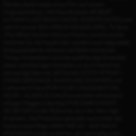
Mendes damit wieder einen Film nach einem
Originaldrehbuch. Mit Maya Rudolph (ROBERT
ALTMAN’S LAST RADIO SHOW, 50 ERSTE DATES) und
John Krasinski (EIN VERLOCKENDES SPIEL, TV Serie
„The Office“) fand er nicht nur frische, unverbrauchte
Gesichter für die Hauptrollen, sondern auch begnadete
Schauspieltalente mit einem perfekten komischen
Timing. Komplettiert wird das spielfreudige Ensemble
dieser warmherzigen Komödie u.a. durch bekannte
Leinwandgrößen wie Jeff Daniels (STATE OF PLAY –
STAND DER DINGE, DUMM UND DÜMMER) und
Catherine O’Hara (FOR YOUR CONSIDERATION,
KEVIN – ALLEIN ZU HAUS) sowie einer erfrischend
witzigen Maggie Gyllenhaal (THE DARK KNIGHT,
SECRETARY) in der Rolle einer skurrilen New-Age-
Prophetin. Die Produktion ging aber auch hinter der
Kamera neue Wege: AWAY WE GO – AUF NACH
IRGENDWO ist der erste Film, der nachhaltig unter