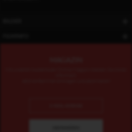
BILDER
FILMINFO
MAGAZIN
Mit unserem kostenlosen Online-Magazin bleiben Sie immer
informiert.
Jetzt einfach hier eintragen und abonnieren!
AWAY WE GO - AUF NACH IRGENDWO, Rechte bei Tobis