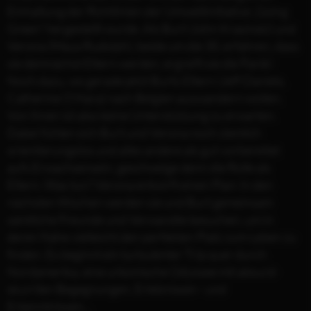
Einhaltung der Richtlinien der Umweltinitiative „Going
Green“ hergestellt wurde. Als Burt (John Krasinski) und
Verona (Maya Rudolph), beide um die 30, erfahren, dass
sie demnächst Eltern werden, ergreift sie die Panik!
Noch dazu, wo gerade jetzt Burts Eltern (Jeff Daniels,
Catherine O’Hara) nach Belgien auswandern wollen.
Von ihnen ist also keine Unterstützung zu erwarten.
Dabei fühlen sich Burt und Verona noch ziemlich
orientierungslos und alles andere als gut vorbereitet
aufs Erwachsensein, geschweige denn die Rolle als
Eltern. Was tun? Verona entwirft einen Plan: In den
nächsten Wochen werden sie und Burt gemeinsam
sämtliche Freunde und Verwandte besuchen, um in
deren Nähe vielleicht den perfekten Platz zum Leben zu
finden. Es beginnt ein turbulenter Trip quer durch
Nordamerika, eine urkomische Odyssee mit absurd-
skurrilen Begegnungen, Erlebnissen - und
Erkenntnissen…