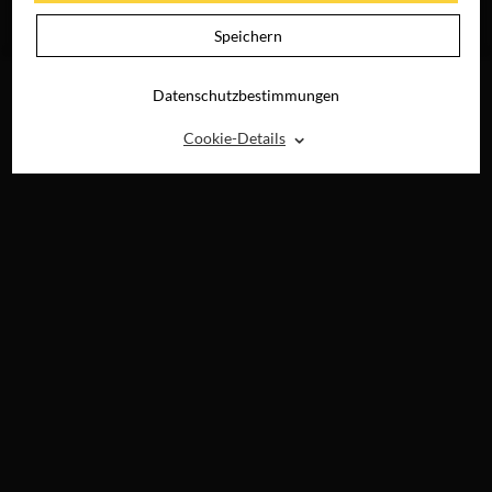
JETZT AUF BLU-
RAY, DVD &
Speichern
DIGITAL
Datenschutzbestimmungen
⌃
Cookie-Details