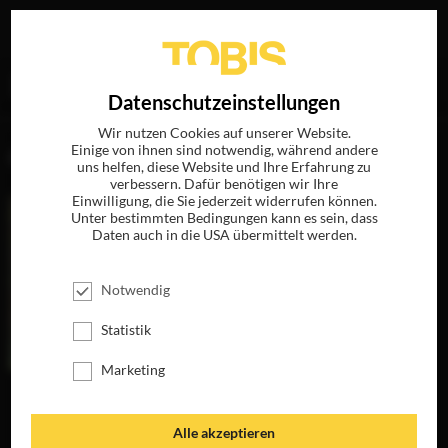
Ihre Suche nach
„Jess Gonchor“
ergab folgende Treffer
EN
Datenschutzeinstellungen
Wir nutzen Cookies auf unserer Website.
Einige von ihnen sind notwendig, während andere
FILME
uns helfen, diese Website und Ihre Erfahrung zu
verbessern. Dafür benötigen wir Ihre
Einwilligung, die Sie jederzeit widerrufen können.
Unter bestimmten Bedingungen kann es sein, dass
Daten auch in die USA übermittelt werden.
Notwendig
Statistik
Marketing
AWAY WE GO
BURN AFTER
READING WER
JETZT AUF BLU-
VERBRENNT SICH
RAY, DVD &
Alle akzeptieren
HIER DIE FINGER?
DIGITAL