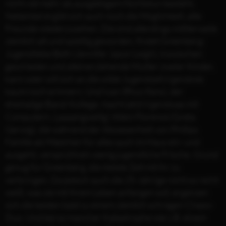
nicht viel mehr als ausgiebigem Nichtstun besteht.
Nebenbei ergibt sich auch noch die Möglichkeit, alte
Freunde wiederzusehen. Die sind allerdings mittlerweile
ziemlich alt und spießig geworden, findet Greenberg:
Jugendliebe Beth (Jennifer Jason Leigh), inzwischen
geschieden und alleinerziehende Mutter zweier Kinder,
kann oder will sich an die wilde Jugendzeit irgendwie
kaum noch erinnern. Und Ivan (Rhys Ifans), der
ehemalige Band-Kollege, macht jetzt irgendwas mit
Computern. Laaaangweilig! Allein Florence (Greta
Gerwig), die während der Abwesenheit von Phillips
Familie als Mädchen für alles auch im Haus ein- und
ausgeht, versprüht ein wenig jugendliche Frische. Grund
genug für Greenberg, die meiste Zeit mit ihr zu
verbringen. Da jedoch auch die 25-Jährige nicht so recht
weiß, was sie mit ihrem Leben anfangen soll, ergänzen
sich die beiden bald zu einem ziemlich schrägen Chaos-
Duo. Und bei so mancher Katastrophe wie z.B. einem