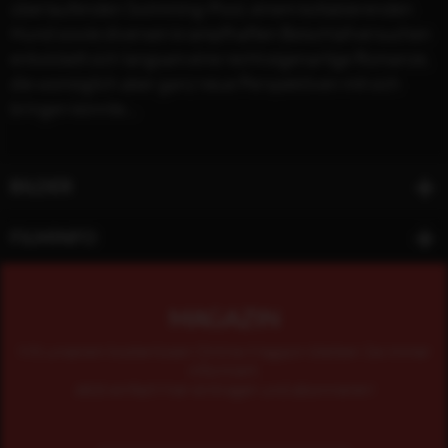
überlaufenden Swimming-Pool, einem kollabierenden
Hund sowie diversen krampfhaften Beischlafversuchen
entwickelt sich langsam eine recht eigenartige Romanze,
die womöglich aber ganz neue Perspektiven mit sich
bringen könnte…
BILDER
FILMINFO
MAGAZIN
Mit unserem kostenlosen Online-Magazin bleiben Sie immer
informiert.
Jetzt einfach hier eintragen und abonnieren!