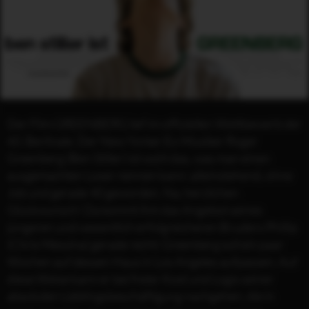
Der Film GREENBERG lief im offiziellen Wettbewerb der
60. Berlinale. Der New Yorker Ex-Musiker Roger
Greenberg (Ben Stiller) ist wohl das, was man einen
ausgemachten Loser nennen kann: alleinstehend, ohne
Job und gerade 40 geworden. Na, herzlichen
Glückwunsch! Da kommt ihm das Angebot seines
jüngeren und wesentlich erfolgreicheren Bruders Phillip
(Chris Messina) gerade recht: Greenberg soll ein paar
Wochen auf dessen Haus in Los Angeles aufpassen. Auf
diese Weise kann er bei freier Kost und Logis seiner
absoluten Lieblingsbeschäftigung nachgehen, die in