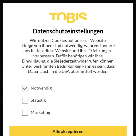
Ihre Suche nach
„Scott Rudin“
ergab folgende Treffer
EN
Datenschutzeinstellungen
Wir nutzen Cookies auf unserer Website.
Einige von ihnen sind notwendig, während andere
FILME
uns helfen, diese Website und Ihre Erfahrung zu
verbessern. Dafür benötigen wir Ihre
Einwilligung, die Sie jederzeit widerrufen können.
Unter bestimmten Bedingungen kann es sein, dass
Daten auch in die USA übermittelt werden.
Notwendig
Statistik
Marketing
MOONRISE
GREENBERG
KINGDOM
JETZT AUF BLU-
JETZT AUF BLU-
RAY, DVD &
Alle akzeptieren
RAY, DVD &
DIGITAL