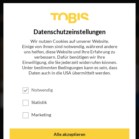
EN
Datenschutzeinstellungen
Wir nutzen Cookies auf unserer Website.
Einige von ihnen sind notwendig, während andere
uns helfen, diese Website und Ihre Erfahrung zu
verbessern. Dafür benötigen wir Ihre
Einwilligung, die Sie jederzeit widerrufen können.
Unter bestimmten Bedingungen kann es sein, dass
Daten auch in die USA übermittelt werden.
IM AUGUST IN OSAGE COUNTY
JETZT AUF BLU-RAY, DVD & DIGITAL
Notwendig
BESTELLEN
SEHEN
TEILEN
Statistik
Marketing
VIDEOS
Alle akzeptieren