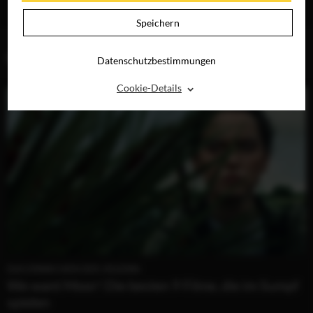
DIGITAL
DIGITAL
RAY, DVD &
DIGITAL
Speichern
BLOG (2)
Datenschutzbestimmungen
⌃
Cookie-Details
DAS ERWACHEN DER JÄGERIN
We want Moor! Die besten 9 Filme, die im Sumpf
spielen