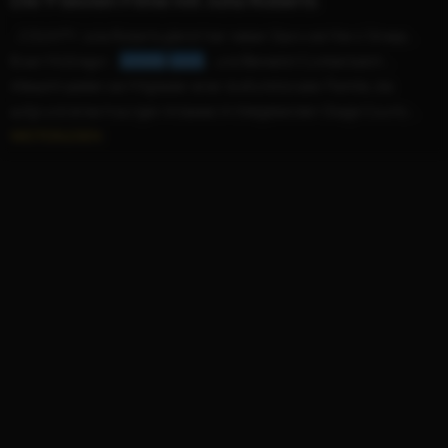
...COUNTY. Julia Roberts glänzt hier neben Stars wie Meryl Streep...
Ewan McGregor...
Juliette
Lewis
... und Benedict Cumberbatch...
Allesamt spielen sie Mitglieder einer dysfunktionalen Familie, die
aufgrund eines traurigen Anlasses im titelgebenden Osage County...
WEITERLESEN