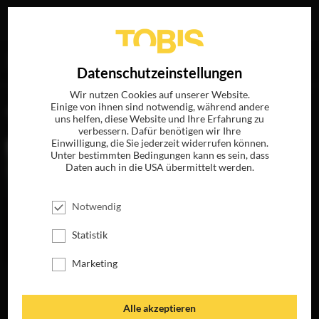
Ihre Suche nach
„Juliette Lewis“
ergab folgende Treffer
EN
Datenschutzeinstellungen
Wir nutzen Cookies auf unserer Website.
Einige von ihnen sind notwendig, während andere
FILME
uns helfen, diese Website und Ihre Erfahrung zu
verbessern. Dafür benötigen wir Ihre
Einwilligung, die Sie jederzeit widerrufen können.
Unter bestimmten Bedingungen kann es sein, dass
Daten auch in die USA übermittelt werden.
Notwendig
Statistik
Marketing
IM AUGUST IN
BETTY ANNE
BLUEBERRY UND
OSAGE COUNTY
WATERS
DER FLUCH DER
DÄMONEN
JETZT AUF BLU-
JETZT AUF BLU-
Alle akzeptieren
RAY, DVD &
RAY, DVD &
JETZT AUF BLU-