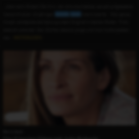
...übernahm Robert De Niro, der eine skandalöse, sexuell aufgeladene
Szene mit einer 18-jährigen
Juliette
Lewis
improvisierte. Wer genau
hinsah, entdeckte die Stars aus dem Original in kleinen Rollen. Trotz
beeindruckender Star-Dichte (Jessica Lange und Nick Nolte spielten
das...
WEITERLESEN
Ben is back
Die 9 besten Filme mit Julia Roberts