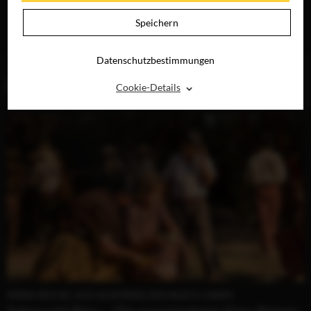
SCHLECHTE
RAY, DVD &
ERZIEHUNG
DIGITAL
Speichern
JETZT AUF BLU-
RAY, DVD &
DIGITAL
Datenschutzbestimmungen
BLOG (1)
⌃
Cookie-Details
MARIA REICHE: DAS GEHEIMNIS DER NAZCA-LINIEN