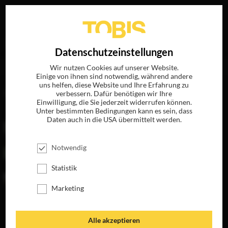
Ihre Suche nach
„Gael Garcia Bernal“
ergab folgende
EN
Datenschutzeinstellungen
Treffer
Wir nutzen Cookies auf unserer Website.
Einige von ihnen sind notwendig, während andere
uns helfen, diese Website und Ihre Erfahrung zu
FILME
verbessern. Dafür benötigen wir Ihre
Einwilligung, die Sie jederzeit widerrufen können.
Unter bestimmten Bedingungen kann es sein, dass
Daten auch in die USA übermittelt werden.
Notwendig
Statistik
Marketing
BABEL
LA MALA
Alle akzeptieren
EDUCACIÓN -
JETZT AUF BLU-