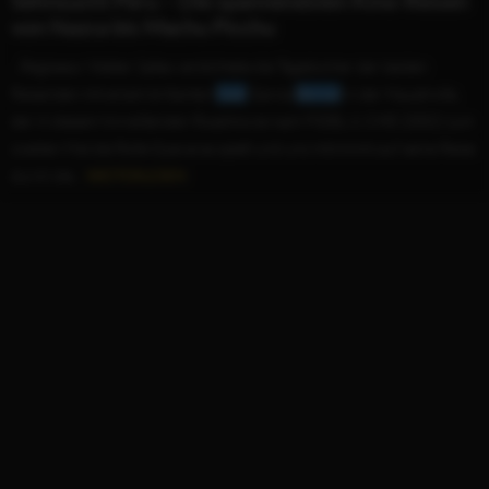
Sehnsucht Peru – Die spannendsten Kino-Reisen
von Nazca bis Machu Picchu
...Regisseur Walter Salles verdichtete die Tagebücher der beiden
Reisenden mit einem brillanten
Gael
García
Bernal
in der Hauptrolle,
der in diesem hinreißenden Roadmovie nach FIDEL & CHE (2002) zum
zweiten Mal die Rolle Guevaras spielt und uns mitnimmt auf seine Reise
durch die...
WEITERLESEN