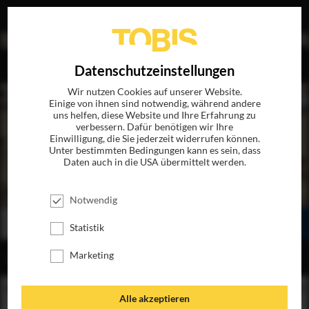
EN
Datenschutzeinstellungen
Wir nutzen Cookies auf unserer Website.
Einige von ihnen sind notwendig, während andere
uns helfen, diese Website und Ihre Erfahrung zu
verbessern. Dafür benötigen wir Ihre
Einwilligung, die Sie jederzeit widerrufen können.
Unter bestimmten Bedingungen kann es sein, dass
Daten auch in die USA übermittelt werden.
LA MALA EDUCACIÓN - SCHLECHTE ERZIEHUNG
JETZT AUF BLU-RAY, DVD & DIGITAL
Notwendig
BESTELLEN
SEHEN
TEILEN
Statistik
Marketing
INHALT
Alle akzeptieren