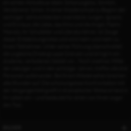
ein echter Almodóvar eben: Schonungslos. Sinnlich.
Verstörend. Schön. In einer Klosterschule zu Beginn der
sechziger Jahre entdecken zwei kleine Jungen, Ignacio
und Enrique, die Liebe, das Kino und die Angst. Padre
Manolo, ihr Schulleiter und Literaturlehrer, ist Zeuge
dieser Entdeckungsreise und wird mehr und mehr zu
ihrem Teilnehmer. Unter seiner Führung überschreitet
die ungleiche Dreiergruppe Grenzen und dringt in ein
düsteres, verbotenes Gebiet vor... Noch zweimal, Mitte
der siebziger und in den achtziger Jahren, treffen die drei
Personen aufeinander. Bei ihrem Wiedersehen brechen
alte Wunden auf. Die schonungslose Konfrontation mit
der Vergangenheit greift in dramatischer Weise erneut in
ihr Leben ein – und bedeutet für einen von ihnen sogar
den Tod.
BILDER