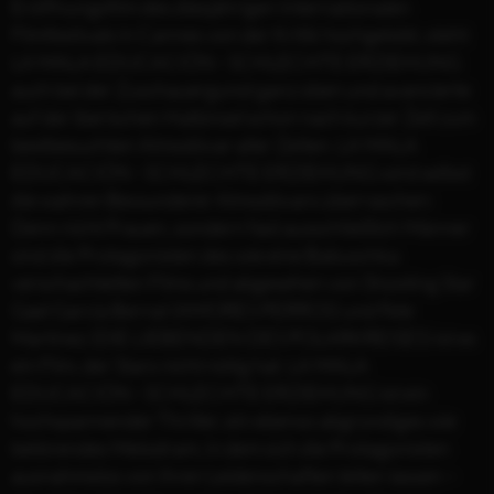
Eröffnungsfilm des diesjährigen Internationalen
Filmfestivals in Cannes von der Kritik hochgelobt, steht
LA MALA EDUCACIÓN - SCHLECHTE ERZIEHUNG
auch bei der Zuschauergunst ganz oben und avancierte
auf der iberischen Halbinsel schon nach kurzer Zeit zum
bestbesuchten Almodóvar aller Zeiten. LA MALA
EDUCACIÓN - SCHLECHTE ERZIEHUNG wird selbst
die wahren Bewunderer Almodóvars überraschen:
Denn nicht Frauen, sondern fast ausschließlich Männer
sind die Protagonisten des wie eine Babuschka
verschachtelten Films und abgesehen von Shooting Star
Gael García Bernal (AMORES PERROS) und Fele
Martínez (DIE LIEBENDEN DES POLARKREISES) ist es
ein Film, der Stars nicht nötig hat. LA MALA
EDUCACIÓN - SCHLECHTE ERZIEHUNG ist ein
hochspannender Thriller, ein ebenso abgründiges wie
betörendes Melodram, in dem sich die Protagonisten
ausnahmslos von ihren Leidenschaften leiten lassen –