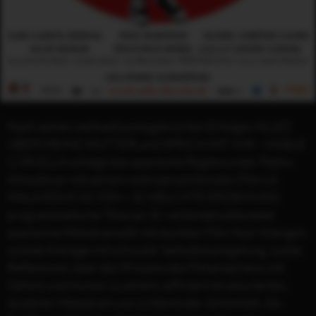
Nach seinen weltweit preisgekrönten Erfolgen ALLES
ÜBER MEINE MUTTER und SPRICH MIT IHR – HABLE
CON ELLA schlägt das spanische Regiewunder Pedro
Almodóvar mit seinem wohl persönlichsten Film LA
MALA EDUCACIÓN – SCHELCHTE ERZIEHUNG
programmatische Töne an: Er verbindet pittoreske
spanische Melodramatik mit dunklen Film-Noir-Klängen,
soziale Anklage mit schwuler Selbstbespiegelung, luzide
Reflexionen über den Prozess des Filmemachens mit
Gefühl und Humor zu einem raffiniert strukturierten,
düsteren Melodram von irritierender Schönheit. Als