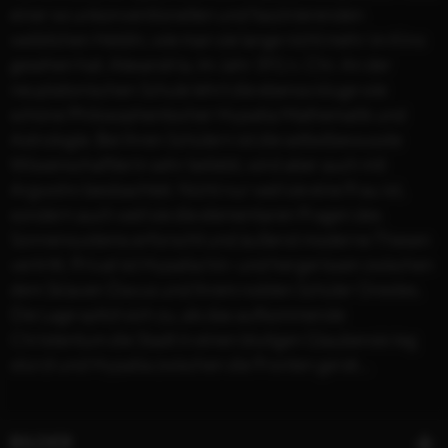
einer so unkonventionellen und faszinierenden
weiblichen Heldin, wie man sie lange nicht mehr im Kino
gesehen hat. Alexandria, im Jahr 391 n. Chr. An der
neuplatonischen Schule lehrt die ebenso kluge wie
schöne Philosophentocher Hypatia Mathematik und
Astrologie. Bei ihren Schülern ist die selbstbewusste
Wissenschaftlerin sehr beliebt, wird aber auch mit
Argwohn beobachtet. Nicht nur weil sie eine Frau ist,
sondern auch weil sie die elementaren Fragen des
Sonnensystems erforscht und äußerst moderne Thesen
vertritt. Privat ist Hypatia hin- und hergerissen zwischen
dem Sklaven Davus und ihrem noblen Schüler Orestes.
Die Lage spitzt sich zu, als das aufkommende
Christentum die Stadt in einen blutigen Glaubenskrieg
stürzt und Hypatia zwischen die Fronten gerät…
BILDER