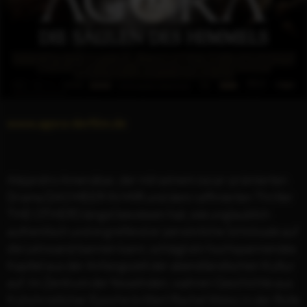
www.agora-derfilm.de
Alejandro Amenábar, der mit seinem oscar-prämierten
Drama DAS MEER IN MIR und dem raffinierten Thriller
THE OTHERS längst bewiesen hat, wie unglaublich
authentisch und ergreifend er persönliche Schicksale auf
die Leinwand bannen kann, schlägt ein hochspannendes
Kapitel aus der Anfangszeit der abendländischen Kultur
auf. Im Zentrum der fesselnden, wahren Geschichte aus
frühchristlicher Epoche brilliert Rachel Weisz in der Rolle