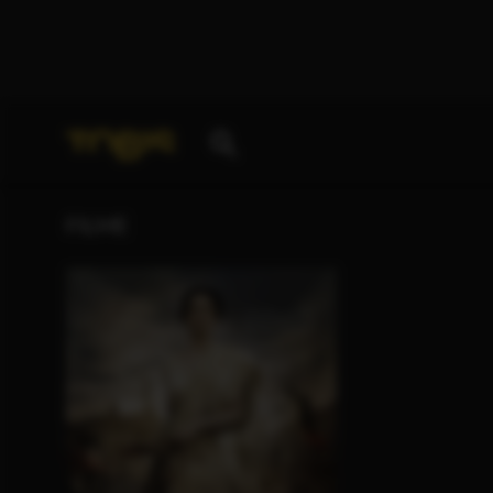
Ihre Suche nach
„Sammy Samir“
ergab folgende Tre
FILME