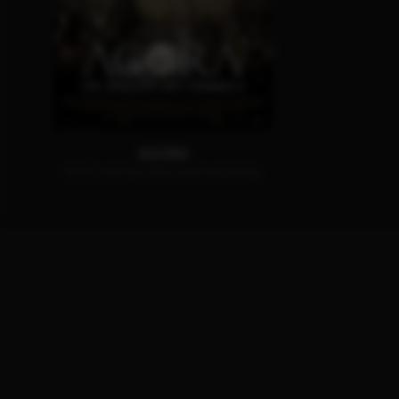
AGORA
JETZT AUF BLU-RAY, DVD & DIGITAL