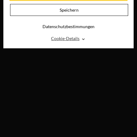
JETZT AUF DVD &
DIGITAL
Speichern
Datenschutzbestimmungen
⌃
Cookie-Details