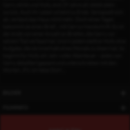
Gerry stirbt und Holly, erst 29 Jahre alt, bleibt allein
zurück. Auch ihr Leben scheint zu Ende. Sie kapselt sich
ab, verlässt das Haus nicht mehr. Doch eines Tages
bekommt sie einen Brief... mit Gerrys Handschrift. Es ist
der erste von einer Anzahl an Briefen, die Gerry vor
seinem Tod verfasst hat. Und in jedem stellt er Holly eine
Aufgabe, die sie innerhalb eines Monats zu lösen hat. So
beginnt für Holly ein Jahr voller Abenteuer – jedes von
Gerry detailliert geplant und unterschrieben mit den
Worten „P.S. Ich liebe Dich“...
BILDER
FILMINFO