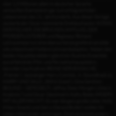
über 1,5 Millionen allein in deutscher Sprache
verkauften Exemplaren gar zum erfolgreichsten
Liebesroman des 21. Jahrhunderts. Aus dieser Vorlage
zauberte der Oscar-nominierte Drehbuchautor (KÖNIG
DER FISCHER, DIE BRÜCKEN AM FLUSS, DER
PFERDEFLÜSTERER) und Regisseur Richard
LaGravenese nun eine ebenso herzergreifend sensible
wie unbeschwert heitere Leinwandadaption. Neben den
beiden Hauptdarstellern glänzt ein illustres Ensemble
aus erfahrenen Film- und Fernsehschauspielern,
darunter Lisa Kudrow (REINE NERVENSACHE,
„Friends“), Jazzsänger Harry Connick, Jr. (Soundtrack zu
HARRY UND SALLY, „Will & Grace“), Gina Gershon
(BOUND – GEFESSELT), Jeffrey Dean Morgan („Grey’s
Anatomy“) und Oscar-Gewinnerin Kathy Bates (MISERY,
MIT ALLER MACHT). Es war die ganz große Liebe. Holly
(Hilary Swank) und Gerry (Gerard Butler) wollten ihr
Leben miteinander verbringen. Doch es kommt anders: