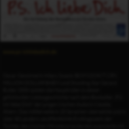
www.ps-ichliebedich.de
Oscar-Gewinnerin Hilary Swank (BOYS DON’T CRY,
MILLION DOLLAR BABY) und Shooting Star Gerard
Butler (300) spielen die Hauptrollen in dieser
gefühlvollen Liebesgeschichte nach dem Bestseller „P.S.
Ich liebe Dich“ der jungen irischen Autorin Cecelia
Ahern. Das mittlerweile in 20 Sprachen übersetzte und in
über 40 Ländern veröffentlichte Erstlingswerk der
Tochter des irischen Ministerpräsidenten avancierte mit