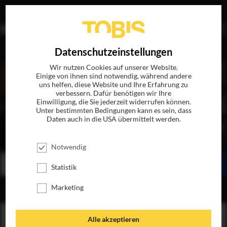
EN
Datenschutzeinstellungen
Wir nutzen Cookies auf unserer Website.
Einige von ihnen sind notwendig, während andere
uns helfen, diese Website und Ihre Erfahrung zu
verbessern. Dafür benötigen wir Ihre
Einwilligung, die Sie jederzeit widerrufen können.
Unter bestimmten Bedingungen kann es sein, dass
Daten auch in die USA übermittelt werden.
P.S. ICH LIEBE DICH
JETZT AUF BLU-RAY, DVD & DIGITAL
Notwendig
BESTELLEN
SEHEN
TEILEN
Statistik
Marketing
INHALT
Alle akzeptieren