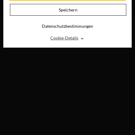
JETZT AUF BLU-
RAY, DVD &
Speichern
DIGITAL
Datenschutzbestimmungen
⌃
Cookie-Details