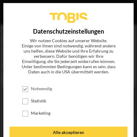
EN
BAD MOMS
DIE FRAUEN MISCHEN
Datenschutzeinstellungen
Wir nutzen Cookies auf unserer Website.
HOLLYWOOD AUF: 10
Einige von ihnen sind notwendig, während andere
uns helfen, diese Website und Ihre Erfahrung zu
KNALLERFILME MIT
verbessern. Dafür benötigen wir Ihre
Einwilligung, die Sie jederzeit widerrufen können.
Unter bestimmten Bedingungen kann es sein, dass
WEIBLICHER NOTE
Daten auch in die USA übermittelt werden.
Notwendig
Statistik
Marketing
Alle akzeptieren