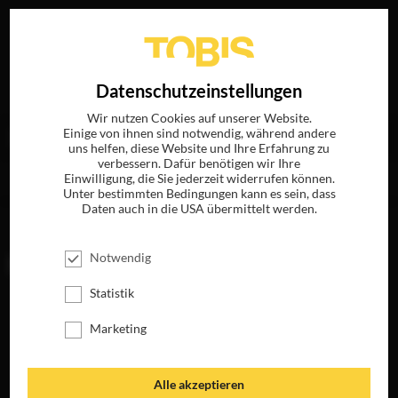
Datenschutzeinstellungen
Wir nutzen Cookies auf unserer Website.
UNSER TEAM
Einige von ihnen sind notwendig, während andere
EN
uns helfen, diese Website und Ihre Erfahrung zu
verbessern. Dafür benötigen wir Ihre
Einwilligung, die Sie jederzeit widerrufen können.
Unter bestimmten Bedingungen kann es sein, dass
Daten auch in die USA übermittelt werden.
FINANCE & ADMINISTRATION
Notwendig
Statistik
Marketing
Alle akzeptieren