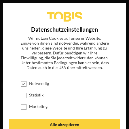
Datenschutzeinstellungen
Wir nutzen Cookies auf unserer Website.
UNSER TEAM
Einige von ihnen sind notwendig, während andere
EN
uns helfen, diese Website und Ihre Erfahrung zu
verbessern. Dafür benötigen wir Ihre
Einwilligung, die Sie jederzeit widerrufen können.
Unter bestimmten Bedingungen kann es sein, dass
Daten auch in die USA übermittelt werden.
DEVELOPMENT & PRODUCTION
Notwendig
Statistik
Marketing
Alle akzeptieren