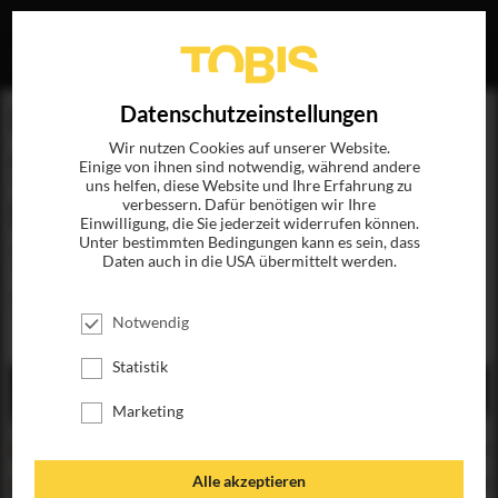
EN
TRAUMFABRIK
HELENE FISCHER:
Datenschutzeinstellungen
Wir nutzen Cookies auf unserer Website.
SONGTEXT UND
Einige von ihnen sind notwendig, während andere
uns helfen, diese Website und Ihre Erfahrung zu
MUSIKVIDEO ZUM
verbessern. Dafür benötigen wir Ihre
Einwilligung, die Sie jederzeit widerrufen können.
Unter bestimmten Bedingungen kann es sein, dass
TITELSONG VON
Daten auch in die USA übermittelt werden.
TRAUMFABRIK
Notwendig
Statistik
Marketing
Alle akzeptieren