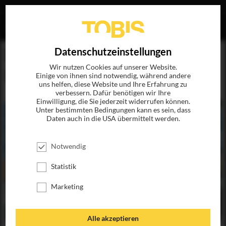
EN
DAS WUNDER VON MARSEILLE
DIE 9 BESTEN FILME
Datenschutzeinstellungen
Wir nutzen Cookies auf unserer Website.
ÜBER MENTOREN
Einige von ihnen sind notwendig, während andere
uns helfen, diese Website und Ihre Erfahrung zu
verbessern. Dafür benötigen wir Ihre
Einwilligung, die Sie jederzeit widerrufen können.
Unter bestimmten Bedingungen kann es sein, dass
Daten auch in die USA übermittelt werden.
Notwendig
Statistik
Marketing
Alle akzeptieren