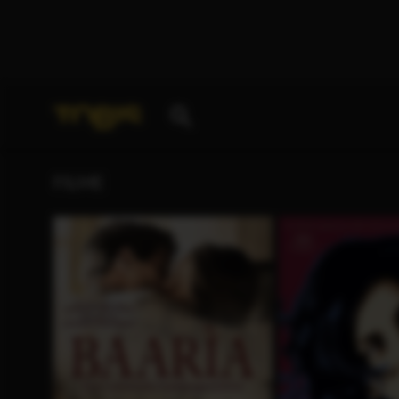
Ihre Suche nach
„Ángela Molina“
ergab folgende Tr
FILME