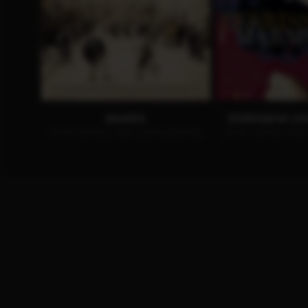
BAARÌA
ZERRISSENE 
JETZT AUF BLU-RAY, DVD & DIGITAL
JETZT AUF BLU-RAY