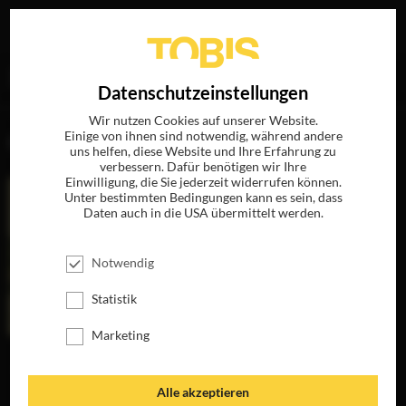
Ihre Suche nach
„Albert Berger“
ergab folgende Treffer
EN
Datenschutzeinstellungen
Wir nutzen Cookies auf unserer Website.
Einige von ihnen sind notwendig, während andere
FILME
uns helfen, diese Website und Ihre Erfahrung zu
verbessern. Dafür benötigen wir Ihre
Einwilligung, die Sie jederzeit widerrufen können.
Unter bestimmten Bedingungen kann es sein, dass
Daten auch in die USA übermittelt werden.
Notwendig
Statistik
Marketing
THE PEANUT
BUTTER FALCON
JETZT AUF DVD,
Alle akzeptieren
BLU-RAY &