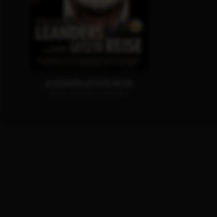
LEANDERS LETZTE REISE
JETZT AUF DVD & DIGITAL