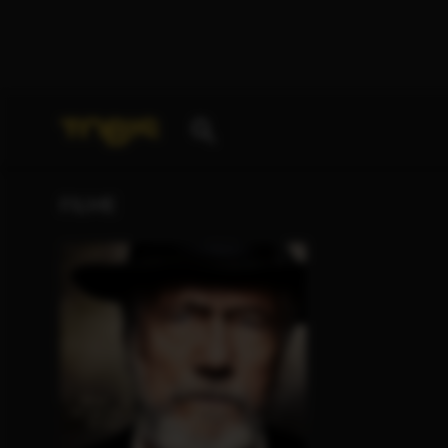
Ihre Suche nach
„Alexandra Umminger“
ergab folg
FILME