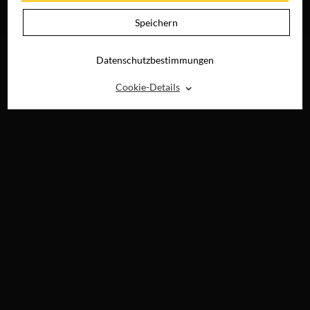
JETZT AUF BLU-
RAY, DVD &
Speichern
DIGITAL
Datenschutzbestimmungen
⌃
Cookie-Details