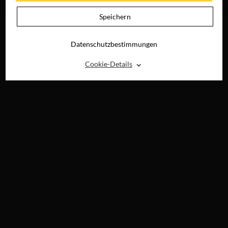
RAY, DVD &
DIGITAL
Speichern
Datenschutzbestimmungen
⌃
Cookie-Details