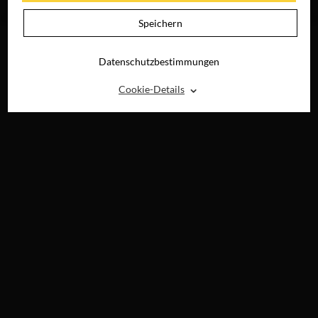
RAY, DVD &
DIGITAL
Speichern
Datenschutzbestimmungen
⌃
Cookie-Details