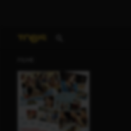
Ihre Suche nach
„André Logie“
ergab folgende Treff
FILME