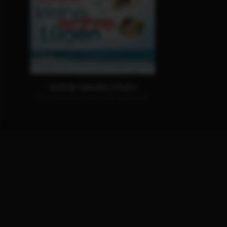
KLEINE WAHRE LÜGEN
JETZT AUF BLU-RAY, DVD & DIGITAL