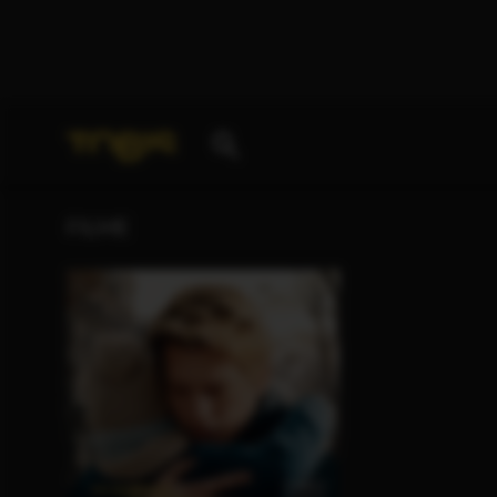
Ihre Suche nach
„Andrea Mertens“
ergab folgende 
FILME