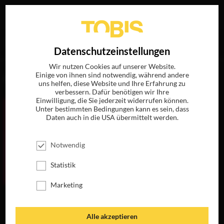
Ihre Suche nach
„Anja Dihrberg“
ergab folgende Treffer
EN
Datenschutzeinstellungen
Wir nutzen Cookies auf unserer Website.
Einige von ihnen sind notwendig, während andere
FILME
uns helfen, diese Website und Ihre Erfahrung zu
verbessern. Dafür benötigen wir Ihre
Einwilligung, die Sie jederzeit widerrufen können.
Unter bestimmten Bedingungen kann es sein, dass
Daten auch in die USA übermittelt werden.
Notwendig
Statistik
Marketing
JAGDSAISON
DIE
UNSICHTBAREN -
JETZT AUF BLU-
WIR WOLLEN
RAY, DVD &
Alle akzeptieren
LEBEN
DIGITAL