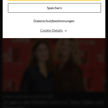
JETZT AUF BLU-
RAY, DVD &
Speichern
DIGITAL
Datenschutzbestimmungen
BLOG (1)
⌃
Cookie-Details
In einem Land, das es nicht mehr gibt
„Es gab in der Diktatur nicht nur Täter, Opfer und
Zeitzeugen..."