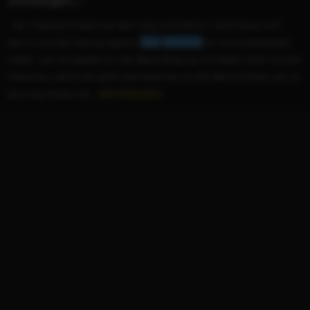
...der Casting-Prozess war sehr lang und intensiv. Noch bevor sich
Aelrun und die Casting-Agentin
Anja
Dihrberg
für mich entschieden
hatten, war ich beseelt von der Beschäftigung mit diesem Stoff und den
Menschen, die ich bis dahin kennenlernen durfte. Beim Drehen war ich
dann das Küken mit...
WEITERLESEN