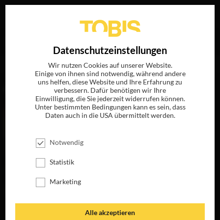
Ihre Suche nach
„Arlette Zylbergberg (RTBF)“
ergab
EN
Datenschutzeinstellungen
folgende Treffer
Wir nutzen Cookies auf unserer Website.
Einige von ihnen sind notwendig, während andere
uns helfen, diese Website und Ihre Erfahrung zu
FILME
verbessern. Dafür benötigen wir Ihre
Einwilligung, die Sie jederzeit widerrufen können.
Unter bestimmten Bedingungen kann es sein, dass
Daten auch in die USA übermittelt werden.
Notwendig
Statistik
Marketing
MEINEN HASS
Alle akzeptieren
BEKOMMT IHR