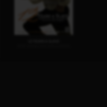
12 YEARS A SLAVE
JETZT AUF BLU-RAY, DVD & DIGITAL