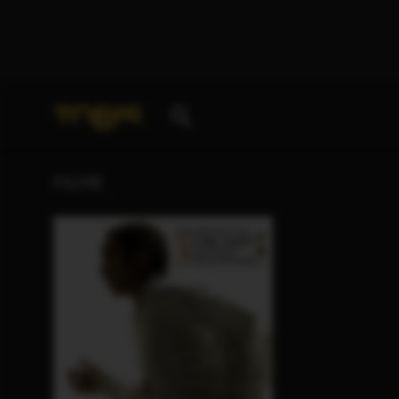
Ihre Suche nach
„Arnon Milchan“
ergab folgende Tr
FILME