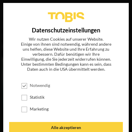
Ihre Suche nach
„Bastie Griese“
ergab folgende Treffer
EN
Datenschutzeinstellungen
Wir nutzen Cookies auf unserer Website.
Einige von ihnen sind notwendig, während andere
FILME
uns helfen, diese Website und Ihre Erfahrung zu
verbessern. Dafür benötigen wir Ihre
Einwilligung, die Sie jederzeit widerrufen können.
Unter bestimmten Bedingungen kann es sein, dass
Daten auch in die USA übermittelt werden.
Notwendig
Statistik
Marketing
HELDIN
DER PFAU
MEINEN HASS
BEKOMMT IHR
JETZT AUF BLU-
JETZT AUF BLU-
NICHT
RAY, DVD &
RAY, DVD &
Alle akzeptieren
DIGITAL
DIGITAL
JETZT ONLINE