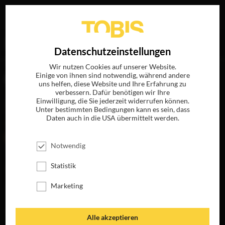
Ihre Suche nach
„Batu Sener“
ergab folgende Treffer
EN
Datenschutzeinstellungen
Wir nutzen Cookies auf unserer Website.
Einige von ihnen sind notwendig, während andere
FILME
uns helfen, diese Website und Ihre Erfahrung zu
verbessern. Dafür benötigen wir Ihre
Einwilligung, die Sie jederzeit widerrufen können.
Unter bestimmten Bedingungen kann es sein, dass
Daten auch in die USA übermittelt werden.
Notwendig
Statistik
Marketing
BETTER MAN –
DIE ROBBIE
WILLIAMS STORY
Alle akzeptieren
JETZT AUF 4K-