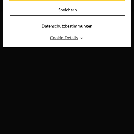
UHD, BLU-RAY,
DVD & DIGITAL
Speichern
Datenschutzbestimmungen
⌃
Cookie-Details