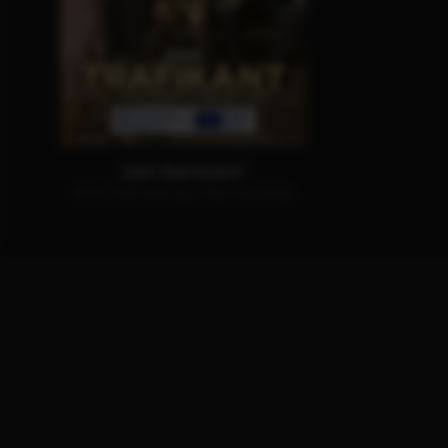
DER TRAFIKANT
JETZT AUF DVD, BLU-RAY & DIGITAL