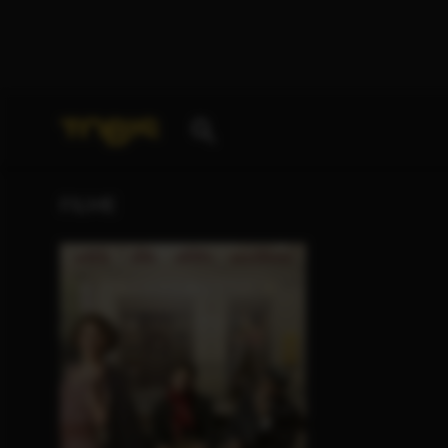
Ihre Suche nach
„Bettina Mazakarini“
ergab folgen
FILME