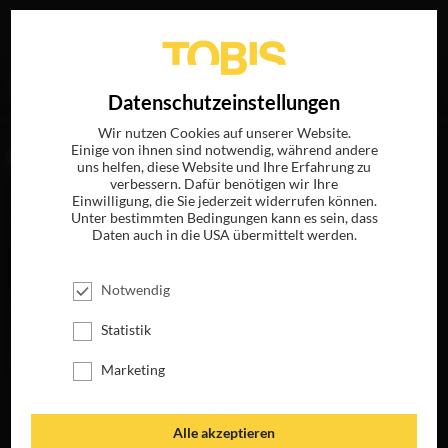
Ihre Suche nach
„Bill Camp“
ergab folgende Treffer
EN
Datenschutzeinstellungen
Wir nutzen Cookies auf unserer Website.
Einige von ihnen sind notwendig, während andere
FILME
uns helfen, diese Website und Ihre Erfahrung zu
verbessern. Dafür benötigen wir Ihre
Einwilligung, die Sie jederzeit widerrufen können.
Unter bestimmten Bedingungen kann es sein, dass
Daten auch in die USA übermittelt werden.
Notwendig
Statistik
Marketing
VERGIFTETE
DIE FRAU, DIE
WAHRHEIT
VORAUSGEHT
JETZT AUF DVD,
JETZT AUF DVD,
Alle akzeptieren
BLU-RAY &
BLU-RAY &