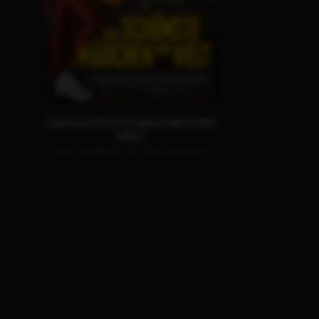
DAS SCHÖNSTE MÄDCHEN DER
WELT
JETZT AUF DVD, BLU-RAY & DIGITAL