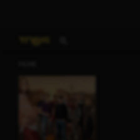
Ihre Suche nach
„Boris Bojadzhiev“
ergab folgende 
FILME