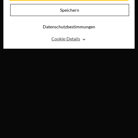
DIGITAL
JETZT AUF BLU-
RAY, DVD &
Speichern
DIGITAL
Datenschutzbestimmungen
⌃
Cookie-Details