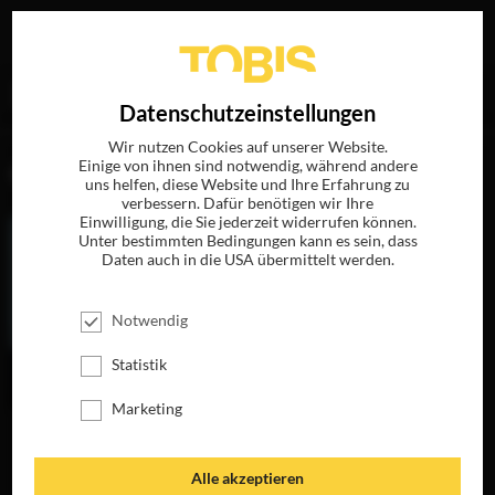
Ihre Suche nach
„Brian Oliver“
ergab folgende Treffer
EN
Datenschutzeinstellungen
Wir nutzen Cookies auf unserer Website.
Einige von ihnen sind notwendig, während andere
FILME
uns helfen, diese Website und Ihre Erfahrung zu
verbessern. Dafür benötigen wir Ihre
Einwilligung, die Sie jederzeit widerrufen können.
Unter bestimmten Bedingungen kann es sein, dass
Daten auch in die USA übermittelt werden.
Notwendig
Statistik
Marketing
THE IDES OF
EIN TOLLES
MARCH
LEBEN - HAST DU
KEINS, NIMM DIR
JETZT AUF BLU-
Alle akzeptieren
EINS
RAY, DVD &