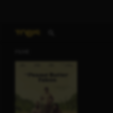
Ihre Suche nach
„Carmella Casinelli“
ergab folgend
FILME