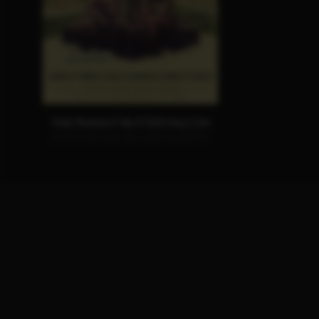
THE PEANUT BUTTER FALCON
JETZT AUF DVD, BLU-RAY & DIGITAL