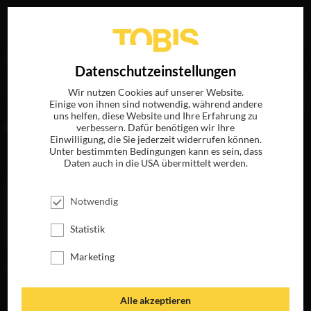
Ihre Suche nach
„Cassandre Warnauts“
ergab folgende
EN
Datenschutzeinstellungen
Treffer
Wir nutzen Cookies auf unserer Website.
Einige von ihnen sind notwendig, während andere
uns helfen, diese Website und Ihre Erfahrung zu
FILME
verbessern. Dafür benötigen wir Ihre
Einwilligung, die Sie jederzeit widerrufen können.
Unter bestimmten Bedingungen kann es sein, dass
Daten auch in die USA übermittelt werden.
Notwendig
Statistik
Marketing
DER PFAU
MEINEN HASS
Alle akzeptieren
BEKOMMT IHR
JETZT AUF BLU-