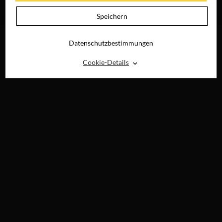
NICHT
RAY, DVD &
DIGITAL
JETZT ONLINE
Speichern
SEHEN
Datenschutzbestimmungen
⌃
Cookie-Details